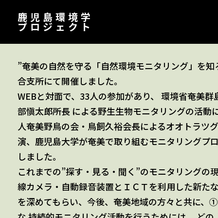
鹿児島環境学
プロジェクト
”奄美の自然を守る「自然環境モニタリング」を知
合支所にて開催しました。
WEBと対面で、33人の参加があり、 環境省奄美
部愼太郎所長 による野生生物モニタリングの活動
人奄美野鳥の会・鳥飼久裕会長によるオオトラツ
演、鹿児島大学が奄美で取り組むモニタリングプ
しました。
これまでの”探す・見る・聞く”のモニタリングの
線カメラ・自動録音装置とＩＣＴを利用した新た
を深めてもらい、今後、奄美地域の方々と共に、①
な 持続的モニタリング活動を行うためには、 ど