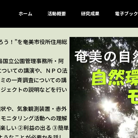
ホーム
活動概要
研究成果
電子ブック
ろう！”を奄美市役所住用総
群島国立公園管理事務所・阿
についての講演や、ＮＰＯ法
グミの一斉調査についての講
ロジェクトの説明などを行い
現状や、気象観測装置・赤外
なモニタリング活動への理解
楽しい ②利益の出る ③簡単
のようなことが必要かを話し