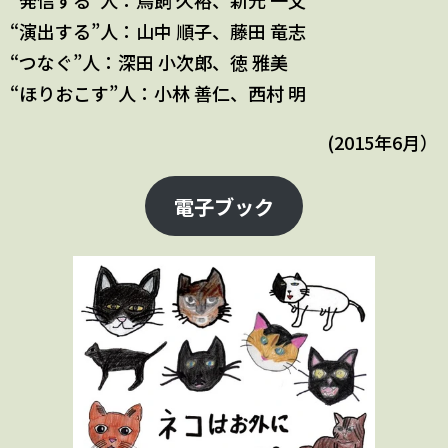
“発信する”人：鳥飼 久裕、新元 一文
“演出する”人：山中 順子、藤田 竜志
“つなぐ”人：深田 小次郎、徳 雅美
“ほりおこす”人：小林 善仁、西村 明
(2015年6月）
電子ブック